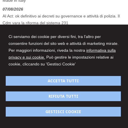
Made in Italy
07/08/2026
AI Act: ok definitivo ai decreti su governance e attività di polizia. Il
Cdm vara la riforma del sistema 231
07/08/2026
Ci serviamo dei cookie per diversi fini, tra l'altro per
Volo in ritardo o cancellato: la pronuncia del Giudice di Pace di
consentire funzioni del sito web e attività di marketing mirate.
Venezia
Per maggiori informazioni, riveda la nostra
informativa sulla
privacy e sui cookie.
Può gestire le impostazioni relative ai
cookie, cliccando su 'Gestisci Cookie'
BTF STUDIO LEGALE
ACCETTA TUTTI
INDIRIZZO
VIA NAPOLI N.4 - 36100 VICENZA
RIFIUTA TUTTI
CONTATTI
TEL/FAX 0444545403 -
info@btfstudio.eu
GESTISCI COOKIE
© 2026 Copyright BTF STUDIO LEGALE ASSOCIATO. Tutti i diritti riservati |
Gestisci Cookie
-
Sitemap
-
Privacy
-
Cookie policy
-
Credits